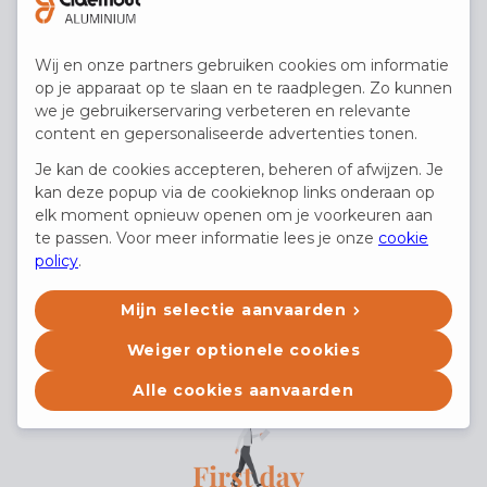
Wij en onze partners gebruiken cookies om informatie
op je apparaat op te slaan en te raadplegen. Zo kunnen
we je gebruikerservaring verbeteren en relevante
Praktische informatie
content en gepersonaliseerde advertenties tonen.
Je kan de cookies accepteren, beheren of afwijzen. Je
Enkele dagen voor je opstart krijg
kan deze popup via de cookieknop links onderaan op
je een mail met praktische
elk moment opnieuw openen om je voorkeuren aan
informatie en worden de collega’s
te passen. Voor meer informatie lees je onze
cookie
policy
.
ingelicht over je komst. Je krijgt de
kans om aan te sluiten bij onze
Mijn selectie aanvaarden
Whatsapp groep.
Weiger optionele cookies
Alle cookies aanvaarden